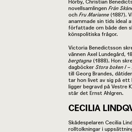
Hörby, Christian Benedic
novellsamlingen
Från Skån
och
Fru Marianne
(1887). V
anammade sin tids ideal at
författade om både den s
könspolitiska frågor.
Victoria Benedictsson skr
vännen Axel Lundegård, 1
bergtagna
(1888). Hon skre
dagböcker
Stora boken I – 
till Georg Brandes, dåtid
tar hon livet av sig på et
ligger begravd på Vestre 
står det Ernst Ahlgren.
CECILIA LINDQ
Skådespelaren Cecilia Lin
rolltolkningar i uppsättn