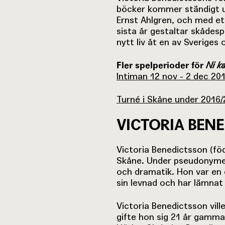
böcker kommer ständigt u
Ernst Ahlgren, och med et
sista år gestaltar skådesp
nytt liv åt en av Sveriges
Fler spelperioder för
Ni ka
Intiman 12 nov - 2 dec 20
Turné i Skåne under 2016
VICTORIA BEN
Victoria Benedictsson (föd
Skåne. Under pseudonymen
och dramatik. Hon var en 
sin levnad och har lämnat e
Victoria Benedictsson ville 
gifte hon sig 21 år gamma