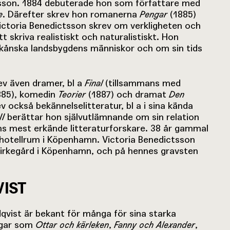
tsson. 1884 debuterade hon som författare med
e
. Därefter skrev hon romanerna
Pengar
(1885)
ictoria Benedictsson skrev om verkligheten och
t skriva realistiskt och naturalistiskt. Hon
kånska landsbygdens människor och om sin tids
ev även dramer, bl a
Final
(tillsammans med
885), komedin
Teorier
(1887) och dramat
Den
v också bekännelselitteratur, bl a i sina kända
II
berättar hon självutlämnande om sin relation
ens mest erkände litteraturforskare. 38 år gammal
t hotellrum i Köpenhamn. Victoria Benedictsson
Kirkegård i Köpenhamn, och på hennes gravsten
VIST
dqvist är bekant för många för sina starka
ingar som
Ottar och kärleken
,
Fanny och Alexander
,