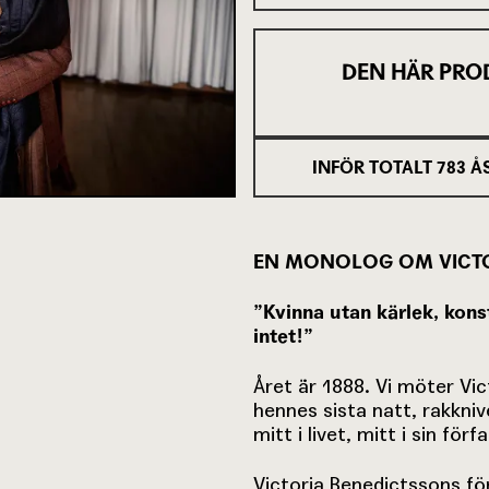
DEN HÄR PRO
INFÖR TOTALT
783
Å
EN MONOLOG OM VICTO
”Kvinna utan kärlek, konst
intet!”
Året är 1888. Vi möter Vi
hennes sista natt, rakknive
mitt i livet, mitt i sin fö
Victoria Benedictssons fö