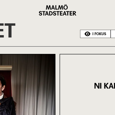
Malmö
Stadsteater
ET
I FOKUS
NI KA