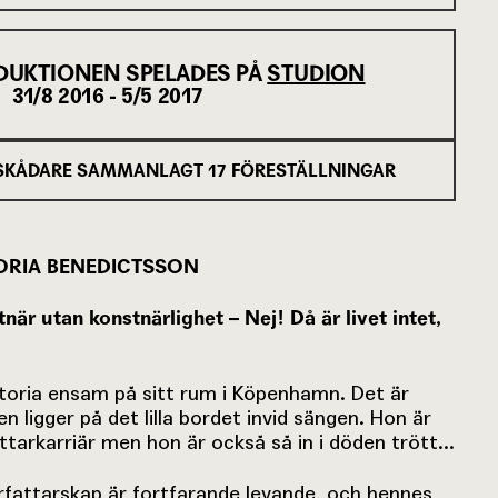
DUKTIONEN SPELADES PÅ
STUDION
31/8 2016 - 5/5 2017
SKÅDARE SAMMANLAGT
17
FÖRESTÄLLNINGAR
RIA BENEDICTSSON
när utan konstnärlighet – Nej! Då är livet intet,
ctoria ensam på sitt rum i Köpenhamn. Det är
n ligger på det lilla bordet invid sängen. Hon är
rfattarkarriär men hon är också så in i döden trött...
rfattarskap är fortfarande levande, och hennes