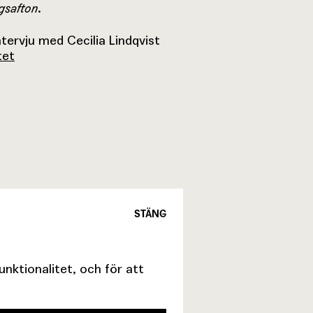
gsafton
.
tervju med Cecilia Lindqvist
tet
STÄNG
ktionalitet, och för att