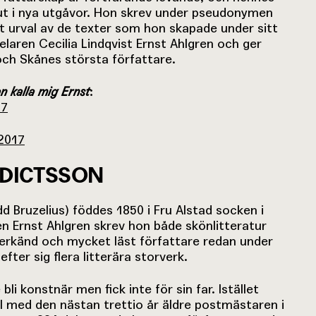
t i nya utgåvor. Hon skrev under pseudonymen
t urval av de texter som hon skapade under sitt
elaren Cecilia Lindqvist Ernst Ahlgren och ger
 och Skånes största författare.
n kalla mig Ernst
:
17
/2017
EDICTSSON
d Bruzelius) föddes 1850 i Fru Alstad socken i
 Ernst Ahlgren skrev hon både skönlitteratur
erkänd och mycket läst författare redan under
fter sig flera litterära storverk.
bli konstnär men fick inte för sin far. Istället
l med den nästan trettio år äldre postmästaren i