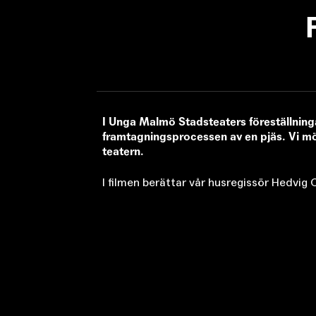
I Unga Malmö Stadsteaters föreställninga
framtagningsprocessen av en pjäs. Vi mö
teatern.
I filmen berättar vår husregissör Hedvig
Remote
video
URL