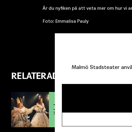
Är du nyfiken på att veta mer om hur vi 
Foto: Emmalisa Pauly
Malmö Stadsteater använ
RELATERADE FÖRESTÄLLNIN
TITTA HAMLET
Spelades
22/3 2024 - 26/4 2024
på
S