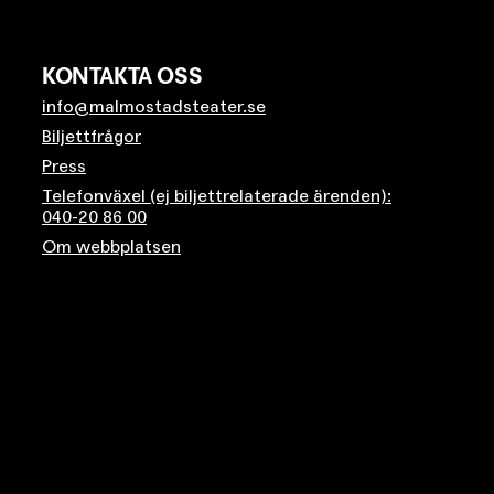
KONTAKTA OSS
info@malmostadsteater.se
Biljettfrågor
Press
Telefonväxel (ej biljettrelaterade ärenden):
040-20 86 00
Om webbplatsen