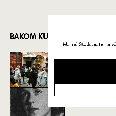
BAKOM KULISSERNA
Malmö Stadsteater använ
SJU SUPERVIKT
OM TOVE DITL