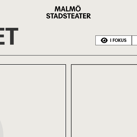
Malmö
Stadsteater
ET
I FOKUS