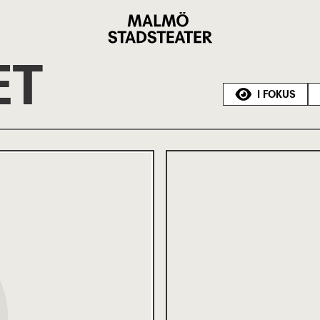
Malmö
Stadsteater
ET
I FOKUS