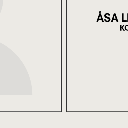
ÅSA 
K