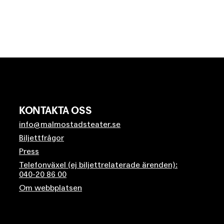
KONTAKTA OSS
info@malmostadsteater.se
Biljettfrågor
Press
Telefonväxel (ej biljettrelaterade ärenden):
040-20 86 00
Om webbplatsen