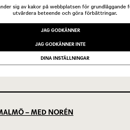
der sig av kakor på webbplatsen för grundläggande fun
utvärdera beteende och göra förbättringar.
JAG GODKÄNNER
EVSEN OCH KÖPENHAMNSTRILOGIN
JAG GODKÄNNER INTE
DINA INSTÄLLNINGAR
LLAN DET SOM VARIT OCH DET SOM Ä
L MALMÖ – MED NORÉN