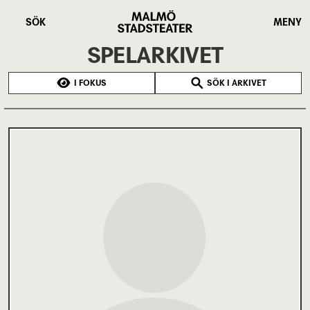
Hoppa
Malmö
till
Stadsteater
SÖK
MENY
huvudinnehåll
SPELARKIVET
I FOKUS
SÖK I ARKIVET