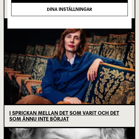
OM TOVE DITLEVSEN OCH
DINA INSTÄLLNINGAR
KÖPENHAMNSTRILOGIN
I SPRICKAN MELLAN DET SOM VARIT OCH DET
SOM ÄNNU INTE BÖRJAT