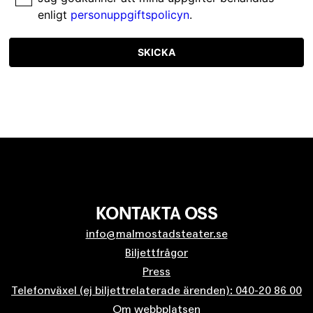
enligt
personuppgiftspolicyn
.
SKICKA
KONTAKTA OSS
info@malmostadsteater.se
Biljettfrågor
Press
Telefonväxel (ej biljettrelaterade ärenden): 040-20 86 00
Om webbplatsen