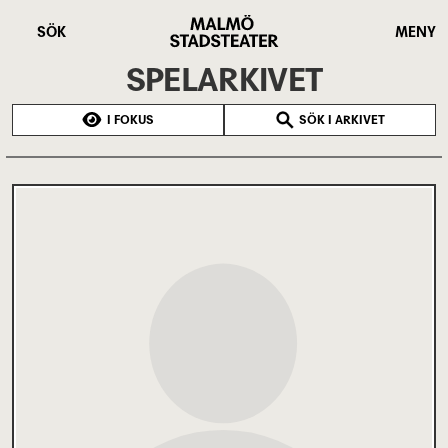
Hoppa
Malmö
till
Stadsteater
SÖK
MENY
huvudinnehåll
SPELARKIVET
I FOKUS
SÖK I ARKIVET