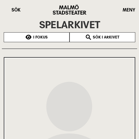
Hoppa
Malmö
till
Stadsteater
SÖK
MENY
huvudinnehåll
SPELARKIVET
I FOKUS
SÖK I ARKIVET