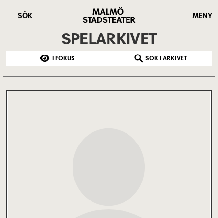
Hoppa
Malmö
till
Stadsteater
SÖK
MENY
huvudinnehåll
SPELARKIVET
I FOKUS
SÖK I ARKIVET