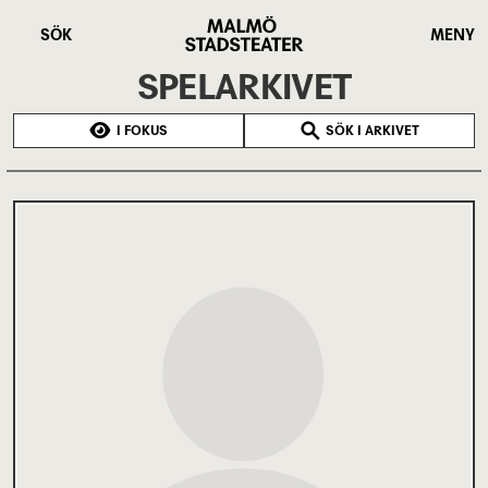
Hoppa
Malmö
till
Stadsteater
SÖK
MENY
huvudinnehåll
SPELARKIVET
I FOKUS
SÖK I ARKIVET