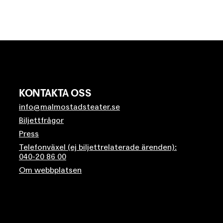
KONTAKTA OSS
info@malmostadsteater.se
Biljettfrågor
Press
Telefonväxel (ej biljettrelaterade ärenden):
040-20 86 00
Om webbplatsen