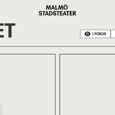
Malmö
Stadsteater
ET
I FOKUS