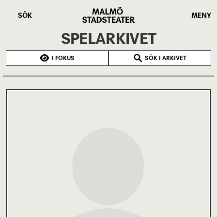
Hoppa
Malmö
till
Stadsteater
SÖK
MENY
huvudinnehåll
SPELARKIVET
I FOKUS
SÖK I ARKIVET