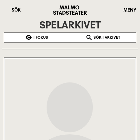
Hoppa
Malmö
till
Stadsteater
SÖK
MENY
huvudinnehåll
SPELARKIVET
I FOKUS
SÖK I ARKIVET