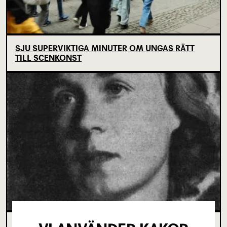
SJU SUPERVIKTIGA MINUTER OM UNGAS RÄTT
TILL SCENKONST
OM TOVE DITLEVSEN OCH