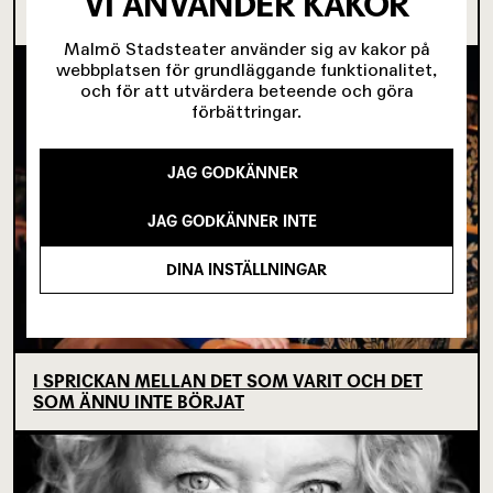
VI ANVÄNDER KAKOR
KÖPENHAMNSTRILOGIN
Malmö Stadsteater använder sig av kakor på
webbplatsen för grundläggande funktionalitet,
och för att utvärdera beteende och göra
förbättringar.
JAG GODKÄNNER
JAG GODKÄNNER INTE
DINA INSTÄLLNINGAR
I SPRICKAN MELLAN DET SOM VARIT OCH DET
SOM ÄNNU INTE BÖRJAT