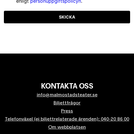
enligt
personuppgiftspolicyn
.
SKICKA
KONTAKTA OSS
info@malmostadsteater.se
Biljettfrågor
Press
Telefonväxel (ej biljettrelaterade ärenden): 040-20 86 00
Om webbplatsen