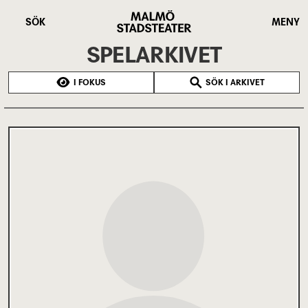
Hoppa
Malmö
till
Stadsteater
SÖK
MENY
huvudinnehåll
SPELARKIVET
I FOKUS
SÖK I ARKIVET