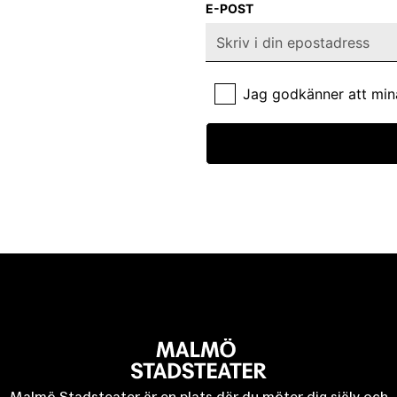
E-POST
Jag godkänner att min
Malmö Stadsteater är en plats där du möter dig själv och