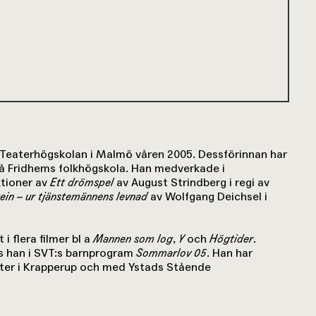
t Teaterhögskolan i Malmö våren 2005. Dessförinnan har
på Fridhems folkhögskola. Han medverkade i
tioner av
Ett drömspel
av August Strindberg i regi av
ein – ur tjänstemännens levnad
av Wolfgang Deichsel i
i flera filmer bl a
Mannen som log
,
Y
och
Högtider
.
 han i SVT:s barnprogram
Sommarlov 05
. Han har
er i Krapperup och med Ystads Stående