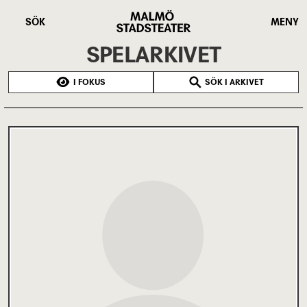
Hoppa
Malmö
till
Stadsteater
SÖK
MENY
huvudinnehåll
SPELARKIVET
I FOKUS
SÖK I ARKIVET