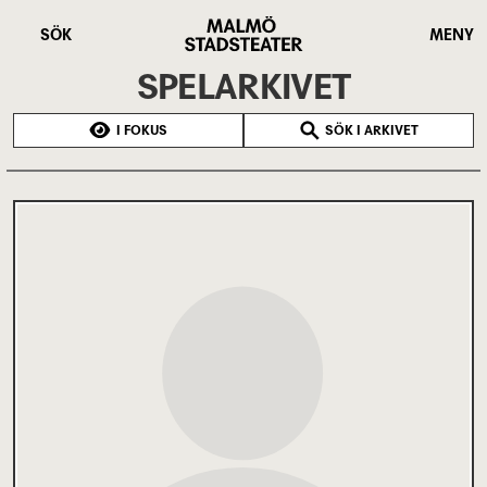
Hoppa
Malmö
till
Stadsteater
SÖK
MENY
huvudinnehåll
SPELARKIVET
I FOKUS
SÖK I ARKIVET