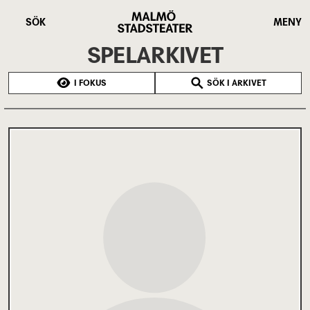
Hoppa
Malmö
till
Stadsteater
SÖK
MENY
huvudinnehåll
SPELARKIVET
I FOKUS
SÖK I ARKIVET