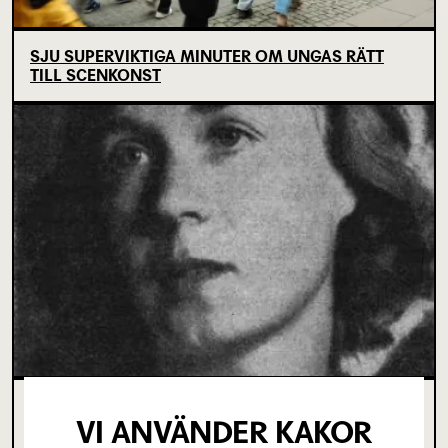
SJU SUPERVIKTIGA MINUTER OM UNGAS RÄTT
TILL SCENKONST
OM TOVE DITLEVSEN OCH
VI ANVÄNDER KAKOR
KÖPENHAMNSTRILOGIN