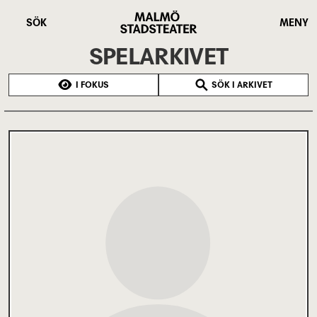
Hoppa
Malmö
till
Stadsteater
SÖK
MENY
huvudinnehåll
SPELARKIVET
I FOKUS
SÖK I ARKIVET