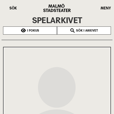
Hoppa
Malmö
till
Stadsteater
SÖK
MENY
huvudinnehåll
SPELARKIVET
I FOKUS
SÖK I ARKIVET