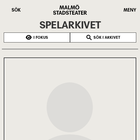
Hoppa
Malmö
till
Stadsteater
SÖK
MENY
huvudinnehåll
SPELARKIVET
I FOKUS
SÖK I ARKIVET