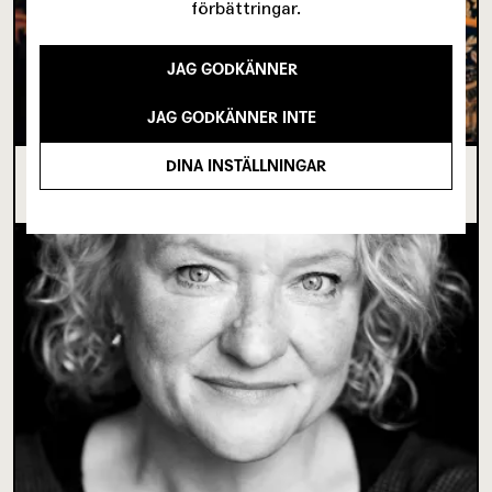
förbättringar.
JAG GODKÄNNER
JAG GODKÄNNER INTE
DINA INSTÄLLNINGAR
I SPRICKAN MELLAN DET SOM VARIT OCH DET
SOM ÄNNU INTE BÖRJAT