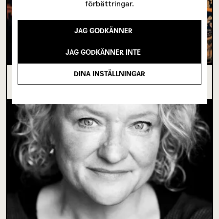
förbättringar.
JAG GODKÄNNER
JAG GODKÄNNER INTE
DINA INSTÄLLNINGAR
I SPRICKAN MELLAN DET SOM VARIT OCH DET
SOM ÄNNU INTE BÖRJAT