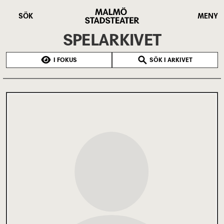
Hoppa
Malmö
till
Stadsteater
SÖK
MENY
huvudinnehåll
SPELARKIVET
I FOKUS
SÖK I ARKIVET