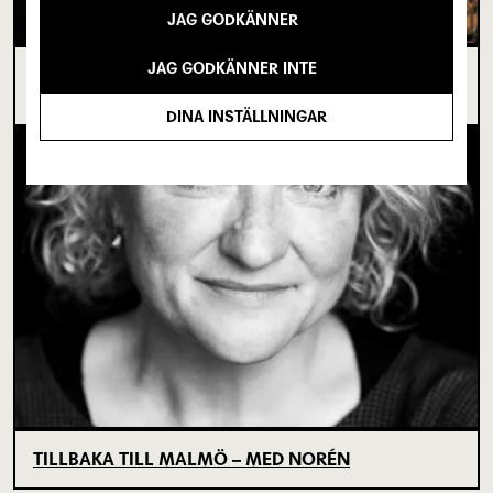
JAG GODKÄNNER
JAG GODKÄNNER INTE
I SPRICKAN MELLAN DET SOM VARIT OCH DET
SOM ÄNNU INTE BÖRJAT
DINA INSTÄLLNINGAR
TILLBAKA TILL MALMÖ – MED NORÉN