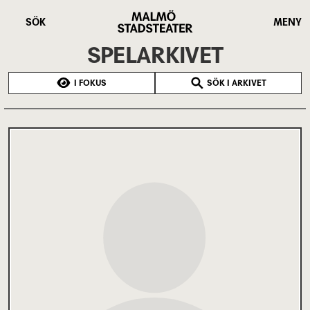
Hoppa
Malmö
till
Stadsteater
SÖK
MENY
huvudinnehåll
SPELARKIVET
I FOKUS
SÖK I ARKIVET