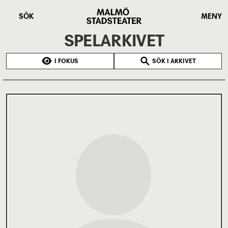
Hoppa
Malmö
till
Stadsteater
SÖK
MENY
huvudinnehåll
SPELARKIVET
I FOKUS
SÖK I ARKIVET