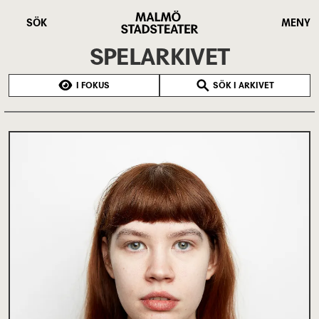
Hoppa
Malmö
till
Stadsteater
SÖK
MENY
huvudinnehåll
SPELARKIVET
I FOKUS
SÖK I ARKIVET