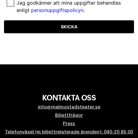
Jag godkänner att mina uppgifter behandlas
enligt
personuppgiftspolicyn
.
SKICKA
KONTAKTA OSS
info@malmostadsteater.se
Biljettfrågor
Press
Telefonväxel (ej biljettrelaterade ärenden): 040-20 86 00