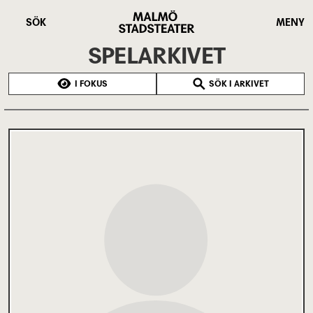
Hoppa
Malmö
till
Stadsteater
SÖK
MENY
huvudinnehåll
SPELARKIVET
I FOKUS
SÖK I ARKIVET