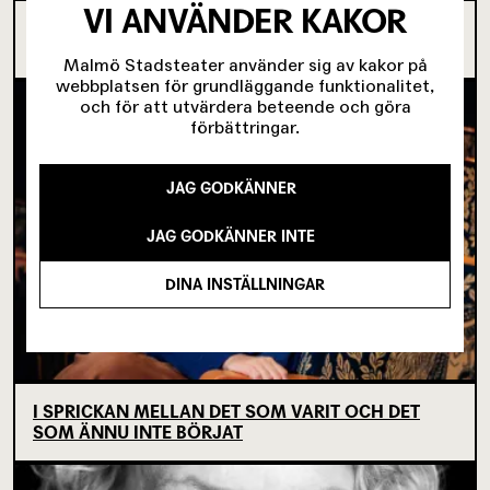
VI ANVÄNDER KAKOR
OM TOVE DITLEVSEN OCH
KÖPENHAMNSTRILOGIN
Malmö Stadsteater använder sig av kakor på
webbplatsen för grundläggande funktionalitet,
och för att utvärdera beteende och göra
förbättringar.
JAG GODKÄNNER
JAG GODKÄNNER INTE
DINA INSTÄLLNINGAR
I SPRICKAN MELLAN DET SOM VARIT OCH DET
SOM ÄNNU INTE BÖRJAT