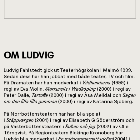
OM LUDVIG
Ludvig Fahlstedt gick ut Teaterhögskolan i Malmö 1999.
Sedan dess har han jobbat med både teater, TV och film.
På Dramaten har han medverkat i
Vildhundarna
(1999) i
regi av Eva Molin,
Markurells i Wadköping
(2000) i regi av
Peter Dalle,
Tartuffe
(2000) i regi av Åsa Melldal och
Sagan
om den lilla lilla gumman
(2000) i regi av Katarina Sjöberg.
På Norrbottensteatern har han bl a spelat
i
Stäppvargen
(2001) i regi av Elisabeth G Söderström och
på Västerbottensteatern i
Ruben och jag
(2002) av Olle
Törnqvist. På Regionteatern Blekinge Kronoberg har
Ludvig bl a medverkat i
En midsommarnattsdröm
(2004) i