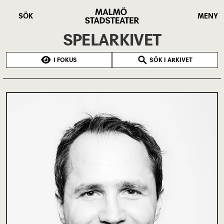
Hoppa
Malmö
till
Stadsteater
SÖK
MENY
huvudinnehåll
SPELARKIVET
I FOKUS
SÖK I ARKIVET