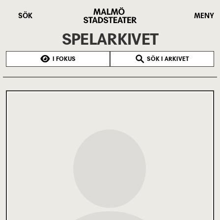
Hoppa
Malmö
till
Stadsteater
SÖK
MENY
huvudinnehåll
SPELARKIVET
I FOKUS
SÖK I ARKIVET