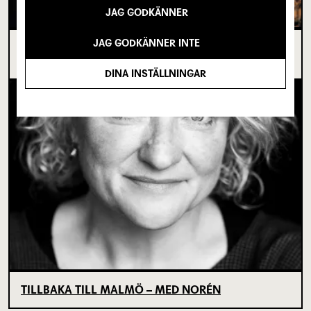
JAG GODKÄNNER
JAG GODKÄNNER INTE
I SPRICKAN MELLAN DET SOM VARIT OCH DET
SOM ÄNNU INTE BÖRJAT
DINA INSTÄLLNINGAR
TILLBAKA TILL MALMÖ – MED NORÉN