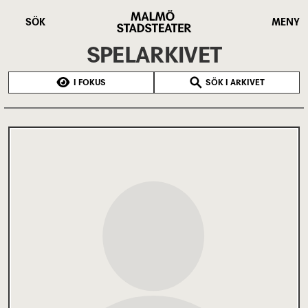
Hoppa
Malmö
till
Stadsteater
SÖK
MENY
huvudinnehåll
SPELARKIVET
I FOKUS
SÖK I ARKIVET