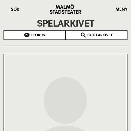
Hoppa
Malmö
till
Stadsteater
SÖK
MENY
huvudinnehåll
SPELARKIVET
I FOKUS
SÖK I ARKIVET