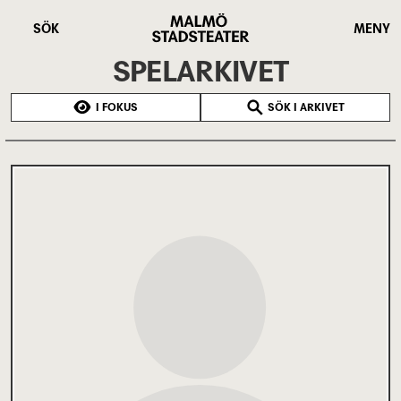
Hoppa
Malmö
till
Stadsteater
SÖK
MENY
huvudinnehåll
SPELARKIVET
I FOKUS
SÖK I ARKIVET