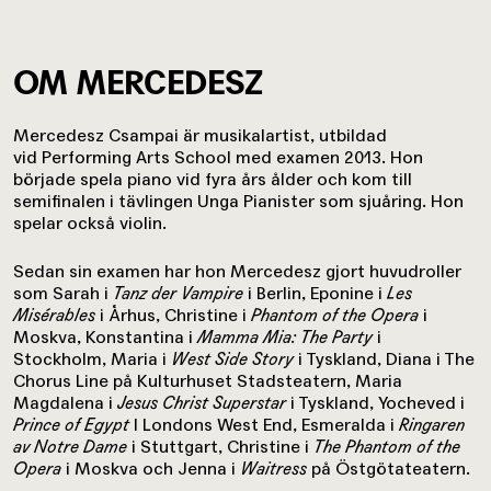
OM MERCEDESZ
Mercedesz Csampai är musikalartist, utbildad
vid Performing Arts School med examen 2013. Hon
började spela piano vid fyra års ålder och kom till
semifinalen i tävlingen Unga Pianister som sjuåring. Hon
spelar också violin.
Sedan sin examen har hon Mercedesz gjort huvudroller
som Sarah i
Tanz der Vampire
i Berlin, Eponine i
Les
Misérables
i Århus, Christine i
Phantom of the Opera
i
Moskva, Konstantina i
Mamma Mia: The Party
i
Stockholm, Maria i
West Side Story
i Tyskland, Diana i The
Chorus Line på Kulturhuset Stadsteatern, Maria
Magdalena i
Jesus Christ Superstar
i Tyskland, Yocheved i
Prince of Egypt
I Londons West End, Esmeralda i
Ringaren
av Notre Dame
i Stuttgart, Christine i
The Phantom of the
Opera
i Moskva och Jenna i
Waitress
på Östgötateatern.