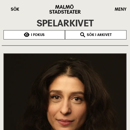
Hoppa
Malmö
till
Stadsteater
SÖK
MENY
huvudinnehåll
SPELARKIVET
I FOKUS
SÖK I ARKIVET