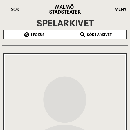
Hoppa
Malmö
till
Stadsteater
SÖK
MENY
huvudinnehåll
SPELARKIVET
I FOKUS
SÖK I ARKIVET