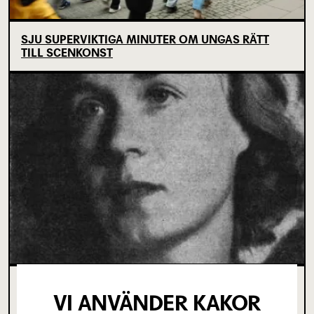
SJU SUPERVIKTIGA MINUTER OM UNGAS RÄTT
TILL SCENKONST
OM TOVE DITLEVSEN OCH
VI ANVÄNDER KAKOR
KÖPENHAMNSTRILOGIN