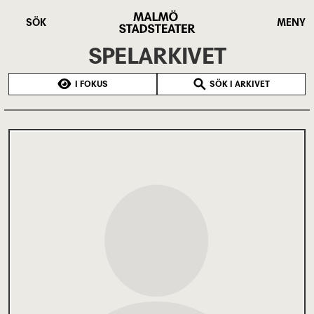
Hoppa
Malmö
till
Stadsteater
SÖK
MENY
huvudinnehåll
SPELARKIVET
I FOKUS
SÖK I ARKIVET