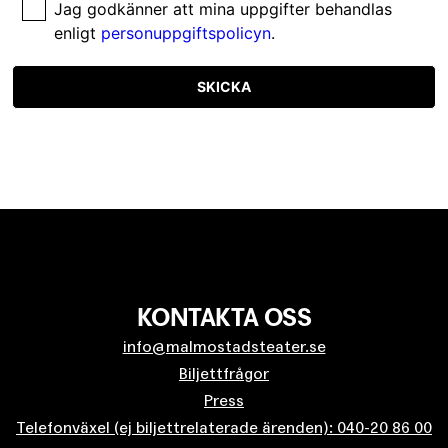
Jag godkänner att mina uppgifter behandlas
enligt
personuppgiftspolicyn
.
SKICKA
KONTAKTA OSS
info@malmostadsteater.se
Biljettfrågor
Press
Telefonväxel (ej biljettrelaterade ärenden): 040-20 86 00