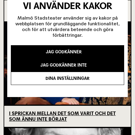
VI ANVÄNDER KAKOR
OM TOVE DITLEVSEN OCH
KÖPENHAMNSTRILOGIN
Malmö Stadsteater använder sig av kakor på
webbplatsen för grundläggande funktionalitet,
och för att utvärdera beteende och göra
förbättringar.
JAG GODKÄNNER
JAG GODKÄNNER INTE
DINA INSTÄLLNINGAR
I SPRICKAN MELLAN DET SOM VARIT OCH DET
SOM ÄNNU INTE BÖRJAT