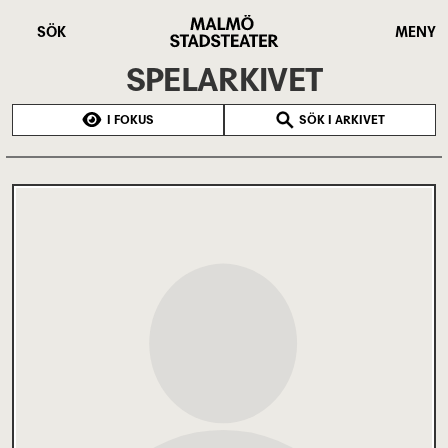
Hoppa
Malmö
till
Stadsteater
SÖK
MENY
huvudinnehåll
SPELARKIVET
I FOKUS
SÖK I ARKIVET