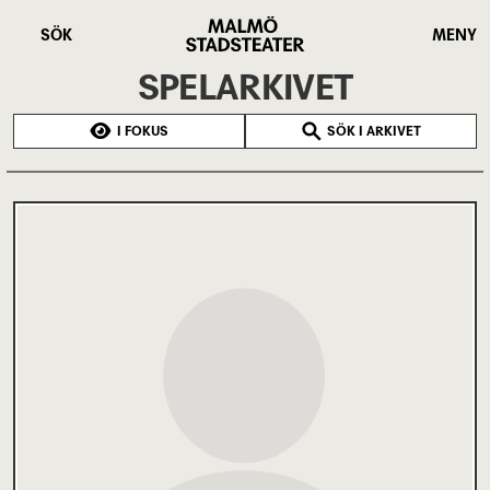
Hoppa
Malmö
till
Stadsteater
SÖK
MENY
huvudinnehåll
SPELARKIVET
I FOKUS
SÖK I ARKIVET