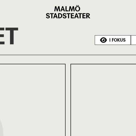
Malmö
Stadsteater
ET
I FOKUS