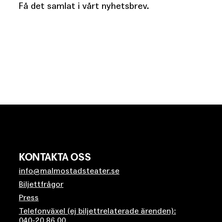
Få det samlat i vårt nyhetsbrev.
KONTAKTA OSS
info@malmostadsteater.se
Biljettfrågor
Press
Telefonväxel (ej biljettrelaterade ärenden):
040-20 86 00