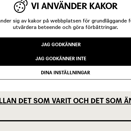
VI ANVÄNDER KAKOR
IGA MINUTER OM UNGAS RÄTT TILL 
der sig av kakor på webbplatsen för grundläggande fun
utvärdera beteende och göra förbättringar.
JAG GODKÄNNER
JAG GODKÄNNER INTE
EVSEN OCH KÖPENHAMNSTRILOGIN
DINA INSTÄLLNINGAR
LLAN DET SOM VARIT OCH DET SOM Ä