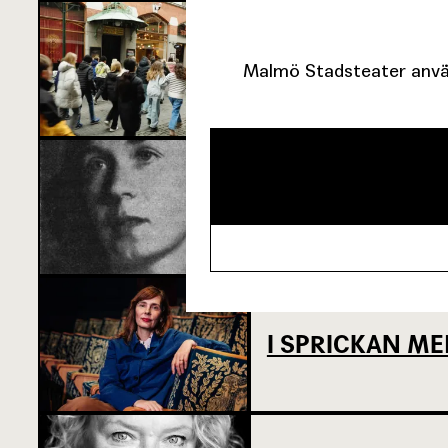
SJU SUPERVIKT
Malmö Stadsteater använ
OM TOVE DITL
I SPRICKAN ME