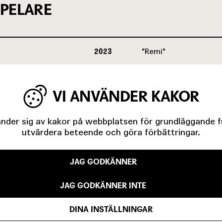
PELARE
2023
Remi
VI ANVÄNDER KAKOR
der sig av kakor på webbplatsen för grundläggande fun
utvärdera beteende och göra förbättringar.
JAG GODKÄNNER
JAG GODKÄNNER INTE
IGA MINUTER OM UNGAS RÄTT TILL 
DINA INSTÄLLNINGAR