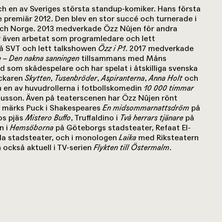
h en av Sveriges största standup-komiker. Hans första
 premiär 2012. Den blev en stor succé och turnerade i
 och Norge. 2013 medverkade Özz Nûjen för andra
r även arbetat som programledare och lett
å SVT och lett talkshowen
Özz i P1
. 2017 medverkade
a – Den nakna sanningen
tillsammans med Måns
d som skådespelare och har spelat i åtskilliga svenska
eckaren
Skytten
,
Tusenbröder
,
Aspiranterna
,
Anna Holt
och
n en av huvudrollerna i fotbollskomedin
10 000 timmar
sson. Även på teaterscenen har Özz Nûjen rönt
r märks Puck i Shakespeares
En midsommarnattsdröm
på
os pjäs
Mistero Buffo
, Truffaldino i
Två herrars tjänare
på
n i
Hemsöborna
på Göteborgs stadsteater, Refaat El-
a stadsteater, och i monologen
Laika
med Riksteatern
 också aktuell i TV-serien
Flykten till Östermalm
.