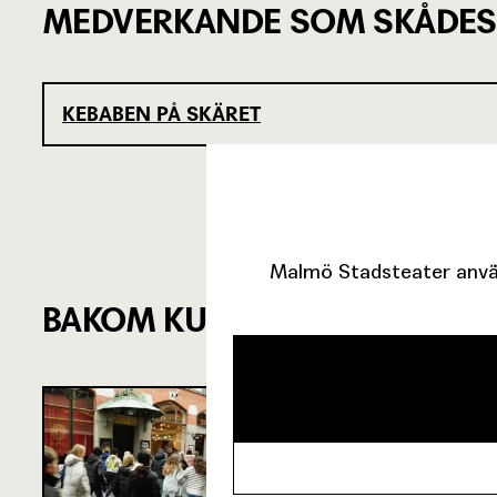
MEDVERKANDE SOM SKÅDES
KEBABEN PÅ SKÄRET
Malmö Stadsteater använ
BAKOM KULISSERNA
SJU SUPERVIKT