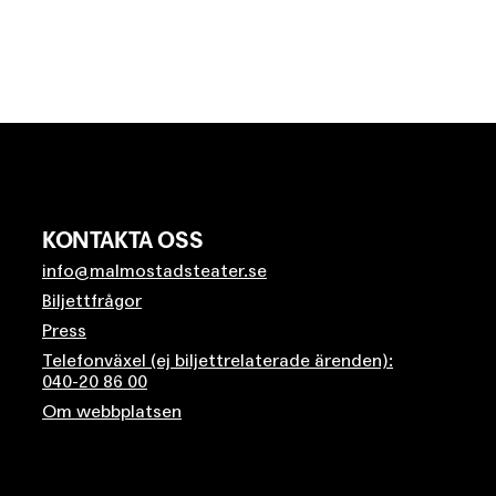
KONTAKTA OSS
info@malmostadsteater.se
Biljettfrågor
Press
Telefonväxel (ej biljettrelaterade ärenden):
040-20 86 00
Om webbplatsen