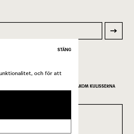
STÄNG
ktionalitet, och för att
FÖLJ MED BAKOM KULISSERNA
SCENKONST