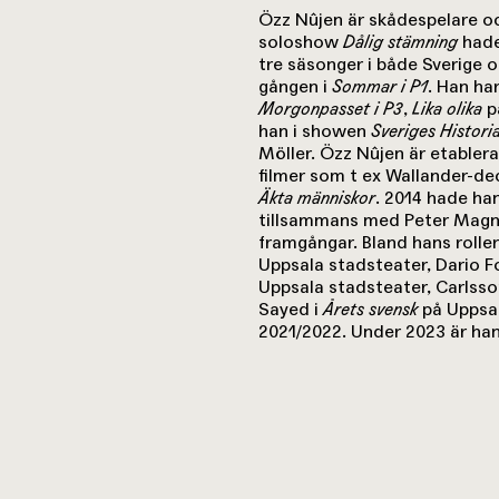
Özz Nûjen är skådespelare oc
soloshow
Dålig stämning
hade
tre säsonger i både Sverige
gången i
Sommar i P1
. Han ha
Morgonpasset i P3
,
Lika olika
p
han i showen
Sveriges Histori
Möller. Özz Nûjen är etablera
filmer som t ex Wallander-d
Äkta människor
. 2014 hade ha
tillsammans med Peter Magnu
framgångar. Bland hans rolle
Uppsala stadsteater, Dario F
Uppsala stadsteater, Carlsso
Sayed i
Årets svensk
på Uppsal
2021/2022. Under 2023 är han