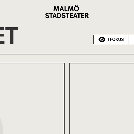
Malmö
Stadsteater
ET
I FOKUS