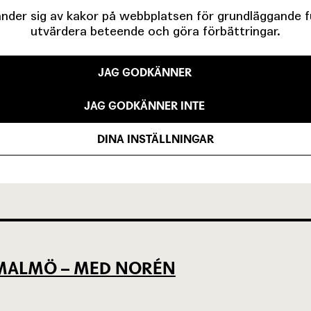
der sig av kakor på webbplatsen för grundläggande fun
utvärdera beteende och göra förbättringar.
JAG GODKÄNNER
EVSEN OCH KÖPENHAMNSTRILOGIN
JAG GODKÄNNER INTE
DINA INSTÄLLNINGAR
LLAN DET SOM VARIT OCH DET SOM Ä
L MALMÖ – MED NORÉN