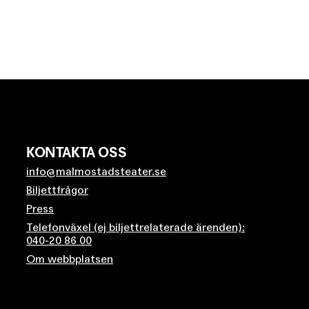
KONTAKTA OSS
info@malmostadsteater.se
Biljettfrågor
Press
Telefonväxel (ej biljettrelaterade ärenden):
040-20 86 00
Om webbplatsen