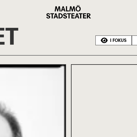
Malmö
Stadsteater
ET
I FOKUS