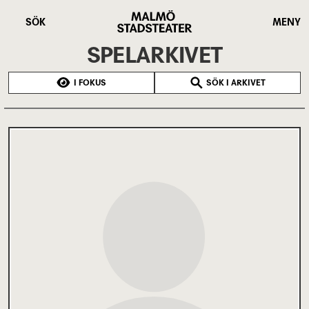
Hoppa
Malmö
till
Stadsteater
SÖK
MENY
huvudinnehåll
SPELARKIVET
I FOKUS
SÖK I ARKIVET