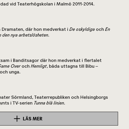
ildad vid Teaterhögskolan i Malmö 2011-2014.
på Dramaten, där hon medverkat i
De oskyldiga
och
En
ån den nya arbetslösheten
.
ksam i Banditsagor där hon medverkat i flertalet
Game Over
och
Hemligt
, båda uttagna till Bibu –
 och unga.
eater Sörmland, Teaterrepubliken och Helsingborgs
ynts i TV-serien
Tunna blå linjen
.
LÄS MER