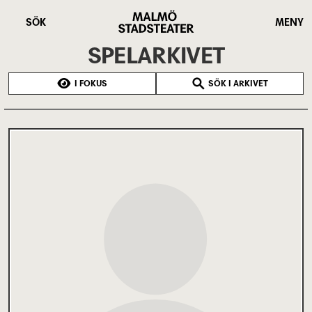
Hoppa
Malmö
till
Stadsteater
SÖK
MENY
huvudinnehåll
SPELARKIVET
I FOKUS
SÖK I ARKIVET