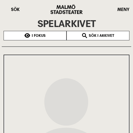
Hoppa
Malmö
till
Stadsteater
SÖK
MENY
huvudinnehåll
SPELARKIVET
I FOKUS
SÖK I ARKIVET