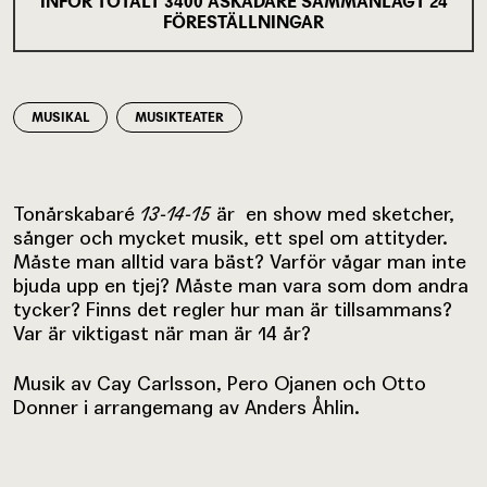
INFÖR TOTALT
3400
ÅSKÅDARE SAMMANLAGT
24
FÖRESTÄLLNINGAR
MUSIKAL
MUSIKTEATER
Tonårskabaré
13-14-15
är en show med sketcher,
sånger och mycket musik, ett spel om attityder.
Måste man alltid vara bäst? Varför vågar man inte
bjuda upp en tjej? Måste man vara som dom andra
tycker? Finns det regler hur man är tillsammans?
Var är viktigast när man är 14 år?
Musik av Cay Carlsson, Pero Ojanen och Otto
Donner i arrangemang av Anders Åhlin.