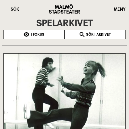
Hoppa
Malmö
till
Stadsteater
SÖK
MENY
huvudinnehåll
SPELARKIVET
I FOKUS
SÖK I ARKIVET