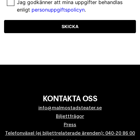
Jag godkänner att mina uppgifter behandlas
enligt
personuppgiftspolicyn
.
SKICKA
KONTAKTA OSS
info@malmostadsteater.se
Biljettfrågor
Press
Telefonväxel (ej biljettrelaterade ärenden): 040-20 86 00