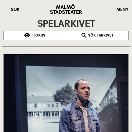
Hoppa
Malmö
till
Stadsteater
SÖK
MENY
huvudinnehåll
SPELARKIVET
I FOKUS
SÖK I ARKIVET