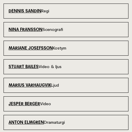
Regi
DENNIS SANDIN
Scenografi
NINA FRANSSON
Kostym
MARIANE JOSEFSSON
Video & ljus
STUART BAILES
Ljud
MARIUS VARHAUGVIK
Video
JESPER BERGER
Dramaturgi
ANTON ELMGREN