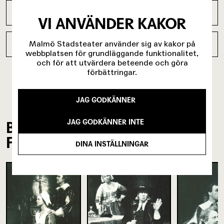
Scenografi
ANNA GISLE
VI ANVÄNDER KAKOR
Malmö Stadsteater använder sig av kakor på
Ljus
ROBERT ORNBO
webbplatsen för grundläggande funktionalitet,
och för att utvärdera beteende och göra
förbättringar.
JAG GODKÄNNER
JAG GODKÄNNER INTE
BILDER FRÅN
FÖRESTÄLLNINGEN
DINA INSTÄLLNINGAR