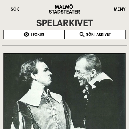
Hoppa
Malmö
till
Stadsteater
SÖK
MENY
huvudinnehåll
SPELARKIVET
I FOKUS
SÖK I ARKIVET