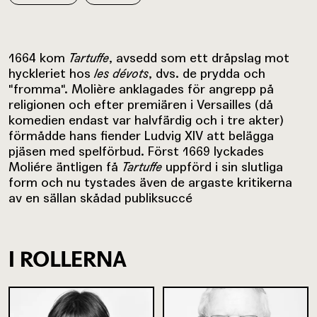
1664 kom
Tartuffe
, avsedd som ett dråpslag mot
hyckleriet hos
les dévots
, dvs. de prydda och
"fromma". Molière anklagades för angrepp på
religionen och efter premiären i Versailles (då
komedien endast var halvfärdig och i tre akter)
förmådde hans fiender Ludvig XIV att belägga
pjäsen med spelförbud. Först 1669 lyckades
Moliére äntligen få
Tartuffe
uppförd i sin slutliga
form och nu tystades även de argaste kritikerna
av en sällan skådad publiksuccé
I ROLLERNA