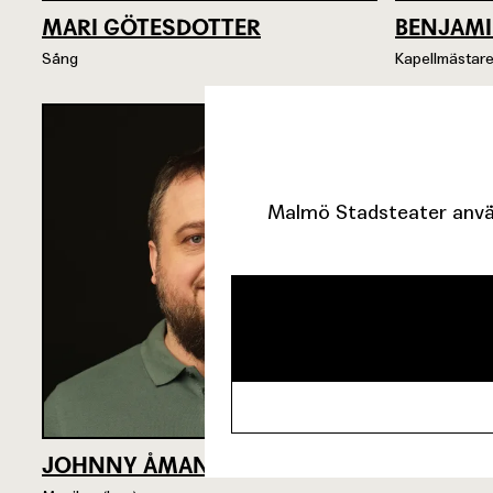
MARI GÖTESDOTTER
BENJAMI
Sång
Kapellmästar
Malmö Stadsteater använ
JOHNNY ÅMAN