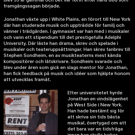
framgångssagan började.
Jonathan växte upp i White Plains, en förort till New York
där han studerade musik och uppträdde för familj och
vänner i trädgården. I gymnasiet var han med i musikaler
och vann ett stipendium till det prestigefulla Adelphi
University. Där läste han drama, skrev och spelade i
musikaler och teateruppsättningar. Han skrev fanbrev till
Stephen Sondheim, en av musikteaterns mest kända
kompositörer och låtskrivare. Sondheim svarade och
blev under åren som gick en slags mentor för Jonathan,
han fick feedback på musik och idéer som hjälpte honom
att utvecklas framåt.
Efter universitetet hyrde
Jonathan en vindslägenhet
på West Side i New York.
Han hade bestämt sig för
att skriva sin tids bästa
musikal, övertygad om att
det bara var en tidsfråga
innan han skulle lyckas.