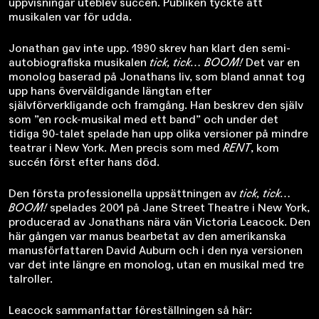
uppvisningar uteblev succén. Publiken tyckte att
musikalen var för udda.
Jonathan gav inte upp. 1990 skrev han klart den semi-
autobiografiska musikalen
tick, tick… BOOM!
Det var en
monolog baserad på Jonathans liv, som bland annat tog
upp hans överväldigande längtan efter
självförverkligande och framgång. Han beskrev den själv
som ”en rock-musikal med ett band” och under det
tidiga 90-talet spelade han upp olika versioner på mindre
teatrar i New York. Men precis som med
RENT
, kom
succén först efter hans död.
Den första professionella uppsättningen av
tick, tick…
BOOM!
spelades 2001 på Jane Street Theatre i New York,
producerad av Jonathans nära vän Victoria Leacock. Den
här gången var manus bearbetat av den amerikanska
manusförfattaren David Auburn och i den nya versionen
var det inte längre en monolog, utan en musikal med tre
talroller.
Leacock sammanfattar föreställningen så här: