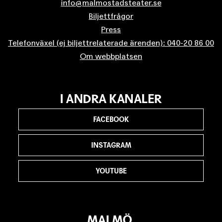
info@malmostadsteater.se
Biljettfrågor
Press
Telefonväxel (ej biljettrelaterade ärenden): 040-20 86 00
Om webbplatsen
I ANDRA KANALER
FACEBOOK
INSTAGRAM
YOUTUBE