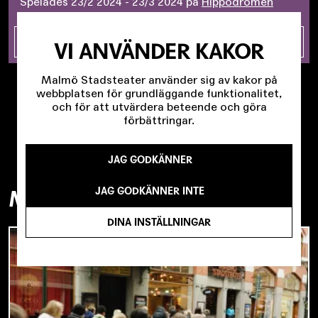
Spelades
23/2 2024 - 23/3 2024
på
Hippodromen
LÄS MER
VI ANVÄNDER KAKOR
Malmö Stadsteater använder sig av kakor på
webbplatsen för grundläggande funktionalitet,
och för att utvärdera beteende och göra
förbättringar.
JAG GODKÄNNER
JAG GODKÄNNER INTE
MER BAKOM KULISSERNA
DINA INSTÄLLNINGAR