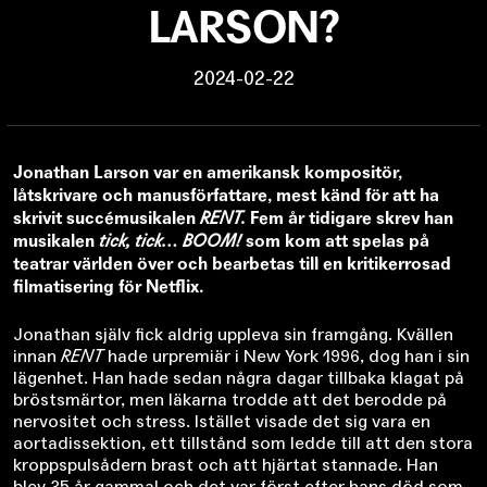
LARSON?
2024-02-22
Jonathan Larson var en amerikansk kompositör,
låtskrivare och manusförfattare, mest känd för att ha
skrivit succémusikalen
RENT.
Fem år tidigare skrev han
musikalen
tick, tick… BOOM!
som kom att spelas på
teatrar världen över och bearbetas till en kritikerrosad
filmatisering för Netflix.
Jonathan själv fick aldrig uppleva sin framgång. Kvällen
innan
RENT
hade urpremiär i New York 1996, dog han i sin
lägenhet. Han hade sedan några dagar tillbaka klagat på
bröstsmärtor, men läkarna trodde att det berodde på
nervositet och stress. Istället visade det sig vara en
aortadissektion, ett tillstånd som ledde till att den stora
kroppspulsådern brast och att hjärtat stannade. Han
blev 35 år gammal och det var först efter hans död som