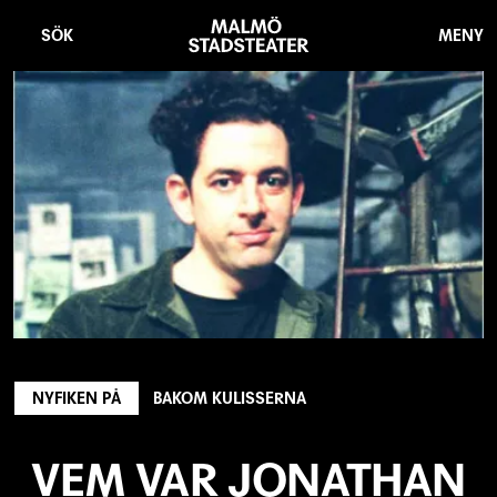
Hoppa
Malmö
till
Stadsteater
SÖK
MENY
huvudinnehåll
NYFIKEN PÅ
BAKOM KULISSERNA
VEM VAR JONATHAN