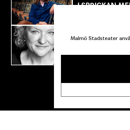
I SPRICKAN ME
Malmö Stadsteater använ
TILLBAKA TIL