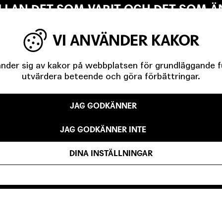
LLAN DET SOM VARIT OCH DET SOM Ä
VI ANVÄNDER KAKOR
der sig av kakor på webbplatsen för grundläggande fun
L MALMÖ – MED NORÉN
utvärdera beteende och göra förbättringar.
JAG GODKÄNNER
JAG GODKÄNNER INTE
DINA INSTÄLLNINGAR