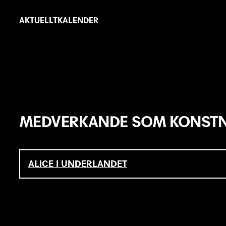
Hoppa
Primär
till
AKTUELLT
KALENDER
länkar
huvudinnehåll
MEDVERKANDE SOM KONSTN
ALICE I UNDERLANDET