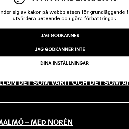
IGA MINUTER OM UNGAS RÄTT TILL 
der sig av kakor på webbplatsen för grundläggande fun
utvärdera beteende och göra förbättringar.
JAG GODKÄNNER
EVSEN OCH KÖPENHAMNSTRILOGIN
JAG GODKÄNNER INTE
DINA INSTÄLLNINGAR
LLAN DET SOM VARIT OCH DET SOM Ä
L MALMÖ – MED NORÉN