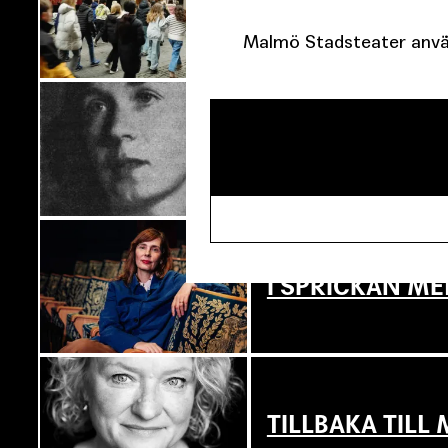
SJU SUPERVIKT
Malmö Stadsteater använ
OM TOVE DITL
I SPRICKAN ME
TILLBAKA TIL