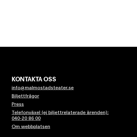
KONTAKTA OSS
info@malmostadsteater.se
Biljettfrågor
Press
Telefonväxel (ej biljettrelaterade ärenden):
040-20 86 00
Om webbplatsen